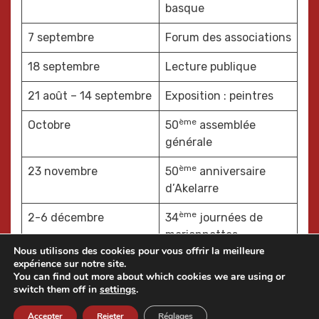
basque
7 septembre
Forum des associations
18 septembre
Lecture publique
21 août – 14 septembre
Exposition : peintres
ème
Octobre
50
assemblée
générale
ème
23 novembre
50
anniversaire
d’Akelarre
ème
2-6 décembre
34
journées de
marionnettes
Nous utilisons des cookies pour vous offrir la meilleure
ème
expérience sur notre site.
24 décembre
48
Olentzero
You can find out more about which cookies we are using or
switch them off in
settings
.
Accepter
Rejeter
Réglages