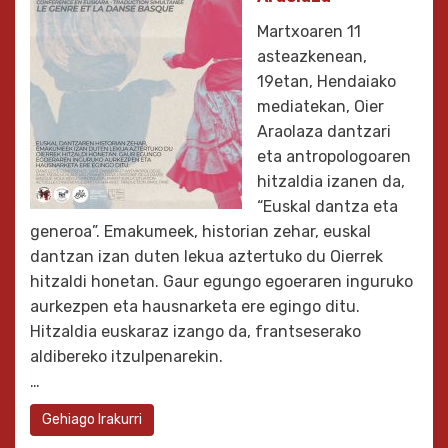
Martxoaren 11
asteazkenean,
19etan, Hendaiako
mediatekan, Oier
Araolaza dantzari
eta antropologoaren
hitzaldia izanen da,
“Euskal dantza eta
generoa”. Emakumeek, historian zehar, euskal
dantzan izan duten lekua aztertuko du Oierrek
hitzaldi honetan. Gaur egungo egoeraren inguruko
aurkezpen eta hausnarketa ere egingo ditu.
Hitzaldia euskaraz izango da, frantseserako
aldibereko itzulpenarekin.
…
Gehiago Irakurri