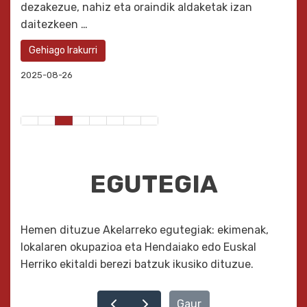
dezakezue, nahiz eta oraindik aldaketak izan
daitezkeen …
Gehiago Irakurri
2025-08-26
EGUTEGIA
Hemen dituzue Akelarreko egutegiak: ekimenak,
lokalaren okupazioa eta Hendaiako edo Euskal
Herriko ekitaldi berezi batzuk ikusiko dituzue.
Gaur