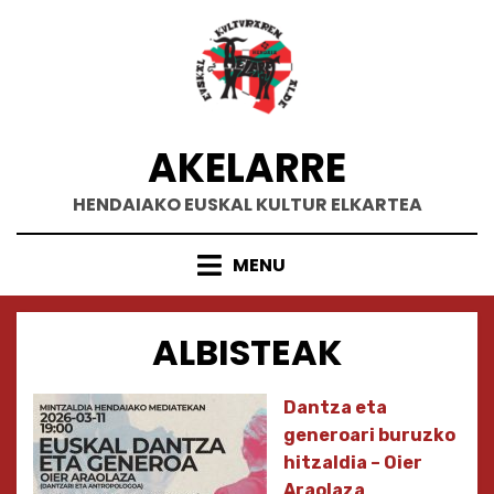
Skip
to
content
AKELARRE
HENDAIAKO EUSKAL KULTUR ELKARTEA
MENU
ALBISTEAK
Dantza eta
generoari buruzko
hitzaldia – Oier
Araolaza