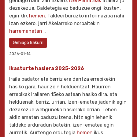
gehiago nahi izan ezkero,
izen-emateak
atalera jo
dezakezue. Galdetegia ez baduzue ongi ikusten,
egin klik
hemen
. Taldeei buruzko informazioa nahi
izan ezkero, jarri Akelarreko norbaitekin
harremanetan
…
Gehiago Irakurri
2026-01-14
Ikasturte hasiera 2025-2026
Iraila badator eta berriz ere dantza errepikekin
hasiko gara, haur zein helduentzat. Haurren
errepikak irailaren 15eko astean hasiko dira, eta
helduenak, berriz, urrian. Izen-ematea jadanik egin
dezakezue webguneko hasierako orrian. Lehen
aldiz ematen baduzu izena, hitz egin lehenik
taldeko arduradun batekin, izen-ematea egin
aurretik. Aurtengo ordutegia
hemen
ikus