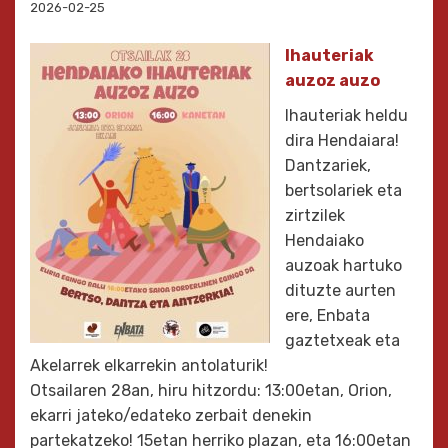
2026-02-25
Ihauteriak
auzoz auzo
Ihauteriak heldu
dira Hendaiara!
Dantzariek,
bertsolariek eta
zirtzilek
Hendaiako
auzoak hartuko
dituzte aurten
ere, Enbata
gaztetxeak eta
Akelarrek elkarrekin antolaturik!
Otsailaren 28an, hiru hitzordu: 13:00etan, Orion,
ekarri jateko/edateko zerbait denekin
partekatzeko! 15etan herriko plazan, eta 16:00etan