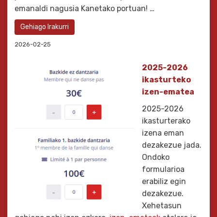
emanaldi nagusia Kanetako portuan! …
Gehiago Irakurri
2026-02-25
2025-2026
ikasturteko
izen-ematea
2025-2026
ikasturterako
izena eman
dezakezue jada.
Ondoko
formularioa
erabiliz egin
dezakezue.
Xehetasun