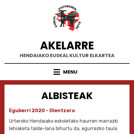
Skip
to
content
AKELARRE
HENDAIAKO EUSKAL KULTUR ELKARTEA
MENU
ALBISTEAK
Eguberri 2020 – Olentzero
Urteroko Hendaiako eskoletako haurren marrazki
lehiaketa talde-lana bihurtu da, egurrezko taula