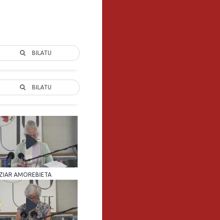
BILATU
BILATU
TZIAR AMOREBIETA