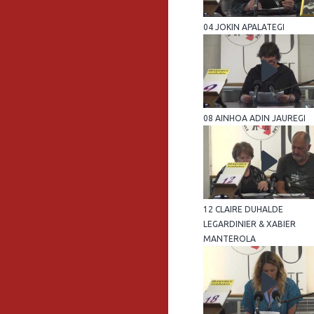
04 JOKIN APALATEGI
08 AINHOA ADIN JAUREGI
12 CLAIRE DUHALDE
LEGARDINIER & XABIER
MANTEROLA