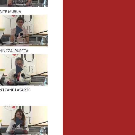
AITE MURUA
NINTZA IRURETA
INTZANE LASARTE