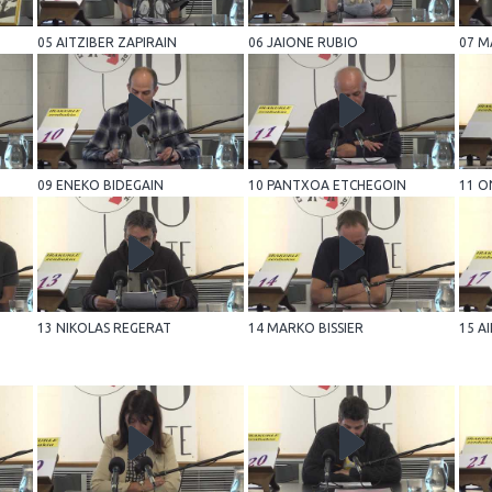
05 AITZIBER ZAPIRAIN
06 JAIONE RUBIO
07 M
09 ENEKO BIDEGAIN
10 PANTXOA ETCHEGOIN
11 O
13 NIKOLAS REGERAT
14 MARKO BISSIER
15 A