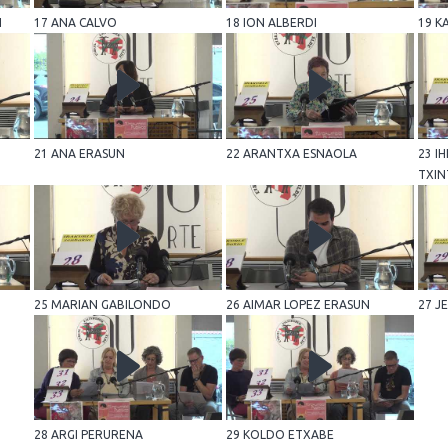
I
17 ANA CALVO
18 ION ALBERDI
19 K
21 ANA ERASUN
22 ARANTXA ESNAOLA
23 I
TXIN
25 MARIAN GABILONDO
26 AIMAR LOPEZ ERASUN
27 J
28 ARGI PERURENA
29 KOLDO ETXABE