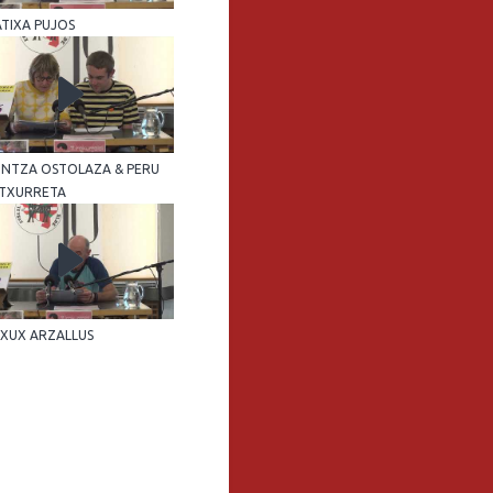
ATIXA PUJOS
HINTZA OSTOLAZA & PERU
TXURRETA
EXUX ARZALLUS