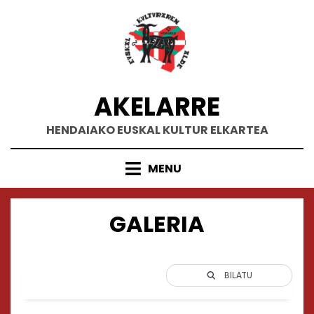
Skip
to
content
AKELARRE
HENDAIAKO EUSKAL KULTUR ELKARTEA
MENU
GALERIA
BILATU