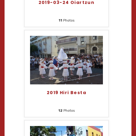
2019-03-24 Oiartzun
11
Photos
2019 Hiri Besta
12
Photos