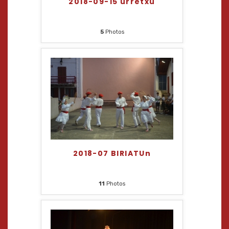
2018-09-15 urretxu
5
Photos
2018-07 BIRIATUn
11
Photos