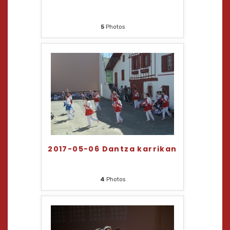
5
Photos
2017-05-06 Dantza karrikan
4
Photos