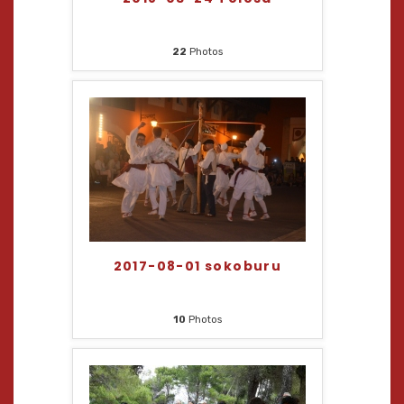
22
Photos
2017-08-01 sokoburu
10
Photos