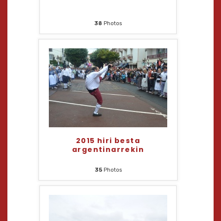
38
Photos
2015 hiri besta
argentinarrekin
35
Photos