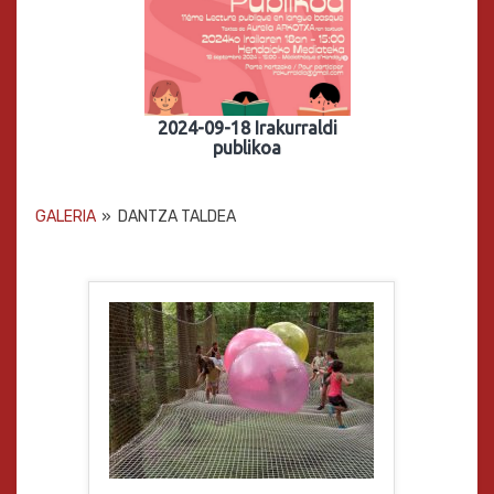
2024-09-18 Irakurraldi
publikoa
GALERIA
»
DANTZA TALDEA