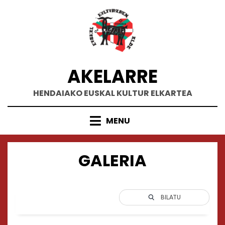
Skip
to
content
AKELARRE
HENDAIAKO EUSKAL KULTUR ELKARTEA
MENU
GALERIA
BILATU