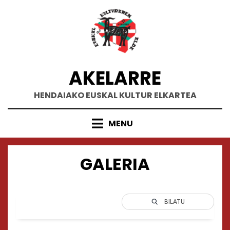
Skip
to
content
AKELARRE
HENDAIAKO EUSKAL KULTUR ELKARTEA
MENU
GALERIA
BILATU