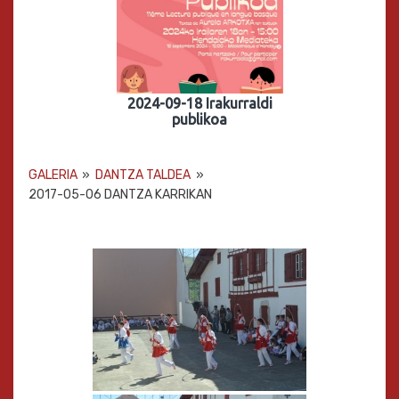
2024-09-18 Irakurraldi
publikoa
GALERIA
»
DANTZA TALDEA
»
2017-05-06 DANTZA KARRIKAN