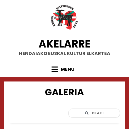
Skip
to
content
AKELARRE
HENDAIAKO EUSKAL KULTUR ELKARTEA
MENU
GALERIA
BILATU