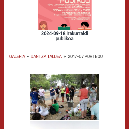
2024-09-18 Irakurraldi
publikoa
GALERIA
»
DANTZA TALDEA
»
2017-07 PORTBOU