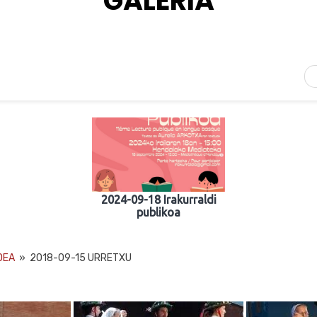
GALERIA
2024-09-18 Irakurraldi
publikoa
DEA
»
2018-09-15 URRETXU