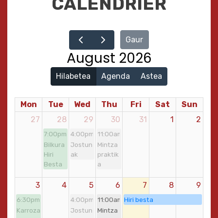
CALENDRIER
Gaur
August 2026
Hilabetea
Agenda
Astea
Mon
Tue
Wed
Thu
Fri
Sat
Sun
27
28
29
30
31
1
2
7:00pm
4:00pm
11:00am
Bilkura
Jostun
Mintza
Hiri
ak
praktik
Besta
a
3
4
5
6
7
8
9
6:30pm
4:00pm
11:00am
Hiri besta
Karroza
Jostun
Mintza