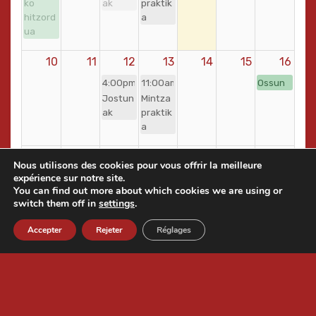
ko
ak
praktik
hitzord
a
ua
10
11
12
13
14
15
16
4:00pm
11:00am
Ossun
Jostun
Mintza
ak
praktik
a
17
18
19
20
21
22
23
Nous utilisons des cookies pour vous offrir la meilleure
expérience sur notre site.
4:00pm
11:00am
You can find out more about which cookies we are using or
Jostun
Mintza
switch them off in
settings
.
ak
praktik
a
Accepter
Rejeter
Réglages
24
25
26
27
28
29
30
4:00pm
11:00am
Jostun
Mintza
ak
praktik