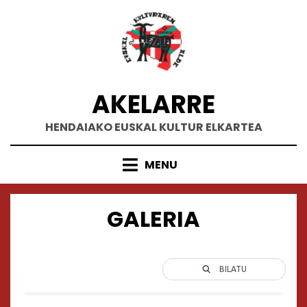
Skip
to
content
AKELARRE
HENDAIAKO EUSKAL KULTUR ELKARTEA
MENU
GALERIA
BILATU