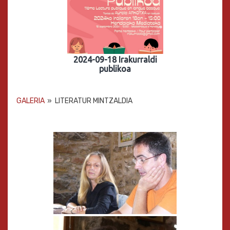
2024-09-18 Irakurraldi
publikoa
GALERIA
»
LITERATUR MINTZALDIA