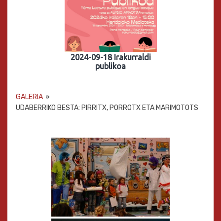
2024-09-18 Irakurraldi
publikoa
GALERIA
»
UDABERRIKO BESTA: PIRRITX, PORROTX ETA MARIMOTOTS