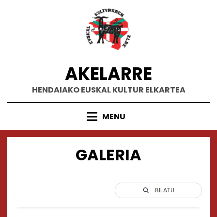
Skip
to
content
AKELARRE
HENDAIAKO EUSKAL KULTUR ELKARTEA
MENU
GALERIA
BILATU