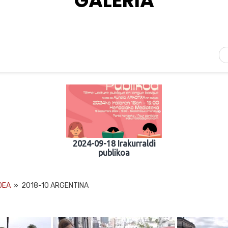
GALERIA
2024-09-18 Irakurraldi
publikoa
DEA
»
2018-10 ARGENTINA