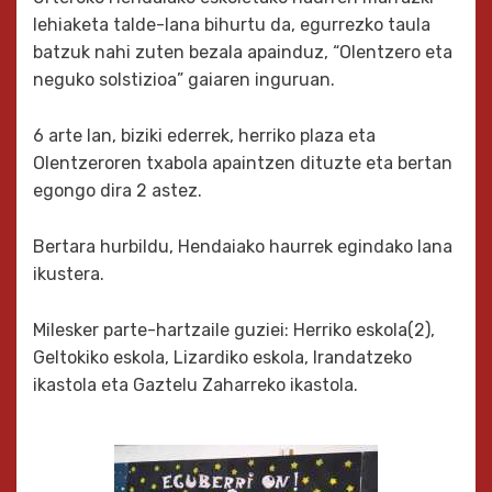
lehiaketa talde-lana bihurtu da, egurrezko taula
batzuk nahi zuten bezala apainduz, “Olentzero eta
neguko solstizioa” gaiaren inguruan.
6 arte lan, biziki ederrek, herriko plaza eta
Olentzeroren txabola apaintzen dituzte eta bertan
egongo dira 2 astez.
Bertara hurbildu, Hendaiako haurrek egindako lana
ikustera.
Milesker parte-hartzaile guziei: Herriko eskola(2),
Geltokiko eskola, Lizardiko eskola, Irandatzeko
ikastola eta Gaztelu Zaharreko ikastola.