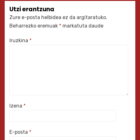
Utzi erantzuna
Zure e-posta helbidea ez da argitaratuko.
Beharrezko eremuak
*
markatuta daude
Iruzkina
*
Izena
*
E-posta
*