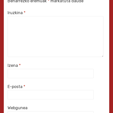
Beharrezko eremuak
*
markatuta daude
Iruzkina
*
Izena
*
E-posta
*
Webgunea