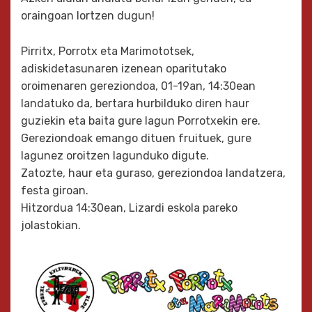
oraingoan lortzen dugun!
Pirritx, Porrotx eta Marimototsek,
adiskidetasunaren izenean oparitutako
oroimenaren gereziondoa, 01-19an, 14:30ean
landatuko da, bertara hurbilduko diren haur
guziekin eta baita gure lagun Porrotxekin ere.
Gereziondoak emango dituen fruituek, gure
lagunez oroitzen lagunduko digute.
Zatozte, haur eta guraso, gereziondoa landatzera,
festa giroan.
Hitzordua 14:30ean, Lizardi eskola pareko
jolastokian.