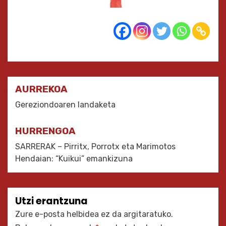
Bidalketetan
AURREKOA
zehar
Gereziondoaren landaketa
nabigatu
HURRENGOA
SARRERAK – Pirritx, Porrotx eta Marimotos
Hendaian: “Kuikui” emankizuna
Utzi erantzuna
Zure e-posta helbidea ez da argitaratuko.