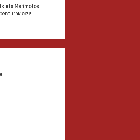
otx eta Marimotos
benturak bizi!”
e