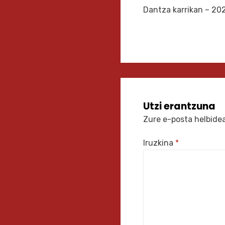
Dantza karrikan – 20
zehar
nabigatu
Utzi erantzuna
Zure e-posta helbidea
Iruzkina
*