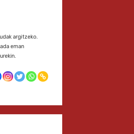
dudak argitzeko.
 jada eman
urekin.