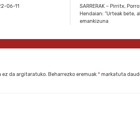
22-06-11
SARRERAK – Pirritx, Porr
Hendaian: “Urteak bete, a
emankizuna
 ez da argitaratuko.
Beharrezko eremuak
*
markatuta daud