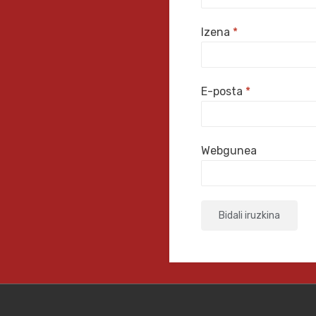
Izena
*
E-posta
*
Webgunea