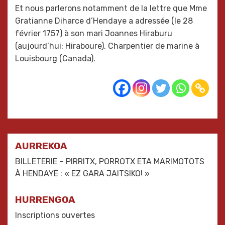
Et nous parlerons notamment de la lettre que Mme
Gratianne Diharce d’Hendaye a adressée (le 28
février 1757) à son mari Joannes Hiraburu
(aujourd’hui: Hiraboure), Charpentier de marine à
Louisbourg (Canada).
Navigation
AURREKOA
de
BILLETERIE – PIRRITX, PORROTX ETA MARIMOTOTS
À HENDAYE : « EZ GARA JAITSIKO! »
l’article
HURRENGOA
Inscriptions ouvertes