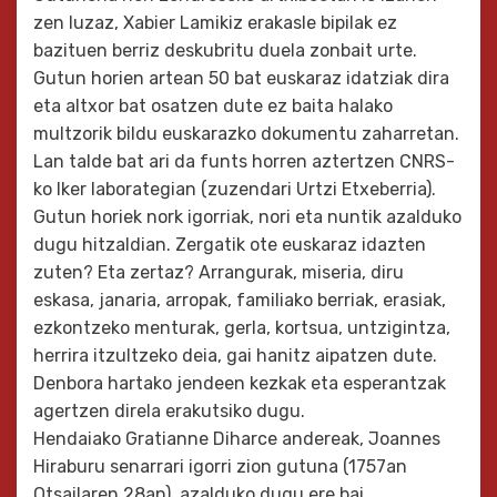
zen luzaz, Xabier Lamikiz erakasle bipilak ez
bazituen berriz deskubritu duela zonbait urte.
Gutun horien artean 50 bat euskaraz idatziak dira
eta altxor bat osatzen dute ez baita halako
multzorik bildu euskarazko dokumentu zaharretan.
Lan talde bat ari da funts horren aztertzen CNRS-
ko Iker laborategian (zuzendari Urtzi Etxeberria).
Gutun horiek nork igorriak, nori eta nuntik azalduko
dugu hitzaldian. Zergatik ote euskaraz idazten
zuten? Eta zertaz? Arrangurak, miseria, diru
eskasa, janaria, arropak, familiako berriak, erasiak,
ezkontzeko menturak, gerla, kortsua, untzigintza,
herrira itzultzeko deia, gai hanitz aipatzen dute.
Denbora hartako jendeen kezkak eta esperantzak
agertzen direla erakutsiko dugu.
Hendaiako Gratianne Diharce andereak, Joannes
Hiraburu senarrari igorri zion gutuna (1757an
Otsailaren 28an), azalduko dugu ere bai.