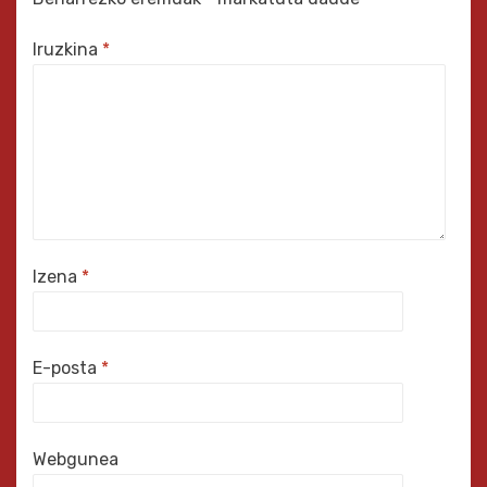
Iruzkina
*
Izena
*
E-posta
*
Webgunea