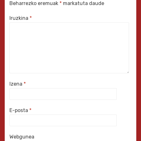
Beharrezko eremuak
*
markatuta daude
Iruzkina
*
Izena
*
E-posta
*
Webgunea