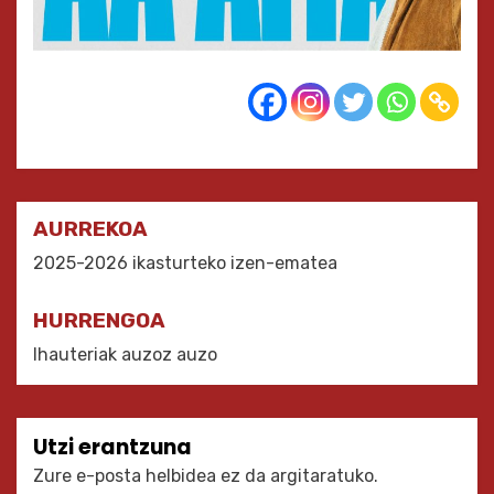
Bidalketetan
AURREKOA
zehar
2025-2026 ikasturteko izen-ematea
nabigatu
HURRENGOA
Ihauteriak auzoz auzo
Utzi erantzuna
Zure e-posta helbidea ez da argitaratuko.