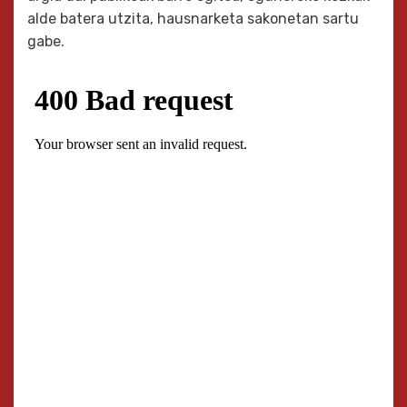
alde batera utzita, hausnarketa sakonetan sartu
gabe.